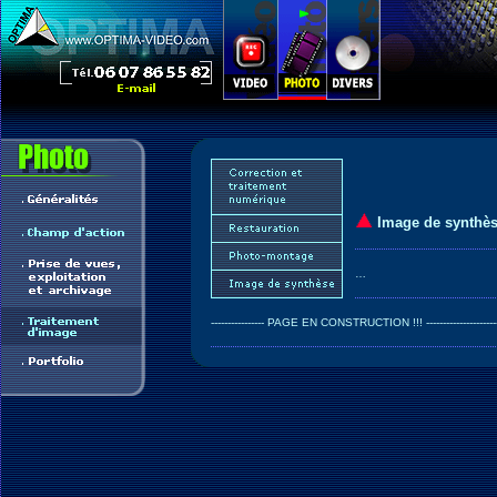
Image de synthè
…
---------------- PAGE EN CONSTRUCTION !!! ---------------------